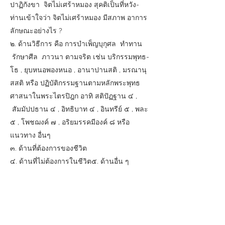
ปาฏิกังขา จิตไม่เศร้าหมอง สุคติเป็นที่หวัง-
ท่านเข้าใจว่า จิตไม่เศร้าหมอง มีสภาพ อาการ
ลักษณะอย่างไร ?
๒. ด้านวิธีการ คือ การบำเพ็ญบุกุศล ทำทาน
รักษาศีล ภาวนา ตามจริต เช่น บริกรรมพุทธ-
โธ , ยุบหนอพองหนอ , อานาปานสติ , มรณานุ
สสติ หรือ ปฏิบัติกรรมฐานตามหลักพระพุทธ
ศาสนาในพระไตรปิฎก อาทิ สติปัฏฐาน ๔ ,
สัมมัปปธาน ๔ , อิทธิบาท ๔ , อินทรีย์ ๕ , พละ
๕ , โพชฌงค์ ๗ , อริยมรรคมีองค์ ๘ หรือ
แนวทาง อื่นๆ
๓. ด้านที่ต้องการของชีวิต
๔. ด้านที่ไม่ต้องการในชีวิต๕. ด้านอื่น ๆ
students in the course The kind-hearted
doctor takes care of the soul and goes to
the area to campaign and invite the