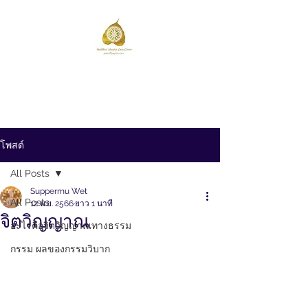
วัดป่าโนนสะอาด
Wat Pa Non Sa-at
โพสต์
All Posts
Suppermu Wet
All Posts
12 พ.ย. 2566
ยาว 1 นาที
จิตวิญญาณ
อะไรคือจิตวิญญาณทางธรรม
กรรม ผลของกรรมวิบาก