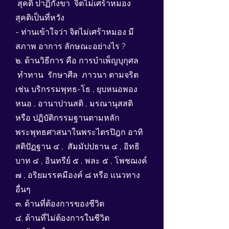
สุคติ ปาฏิกังขา จิตไม่เศร้าหมอง
สุคติเป็นที่หวัง
- ท่านเข้าใจว่า จิตไม่เศร้าหมอง มี
สภาพ อาการ ลักษณะอย่างไร ?
๒. ด้านวิธีการ คือ การบำเพ็ญบุกุศล
ทำทาน รักษาศีล ภาวนา ตามจริต
เช่น บริกรรมพุทธ-โธ , ยุบหนอพอง
หนอ , อานาปานสติ , มรณานุสสติ
หรือ ปฏิบัติกรรมฐานตามหลัก
พระพุทธศาสนาในพระไตรปิฎก อาทิ
สติปัฏฐาน ๔ , สัมมัปปธาน ๔ , อิทธิ
บาท ๔ , อินทรีย์ ๕ , พละ ๕ , โพชฌงค์
๗ , อริยมรรคมีองค์ ๘ หรือ แนวทาง
อื่นๆ
๓. ด้านที่ต้องการของชีวิต
๔. ด้านที่ไม่ต้องการในชีวิต